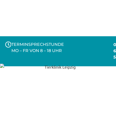
Mitteldeutsches
Kompetenz-zentrum für
Kleintiere
TERMINSPRECHSTUNDE
0
MO – FR VON 8 – 18 UHR
6